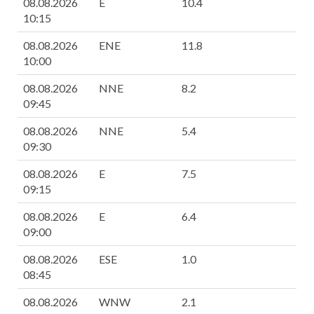
08.08.2026
E
10.4
2
10:15
08.08.2026
ENE
11.8
2
10:00
08.08.2026
NNE
8.2
2
09:45
08.08.2026
NNE
5.4
2
09:30
08.08.2026
E
7.5
1
09:15
08.08.2026
E
6.4
1
09:00
08.08.2026
ESE
1.0
2
08:45
08.08.2026
WNW
2.1
1