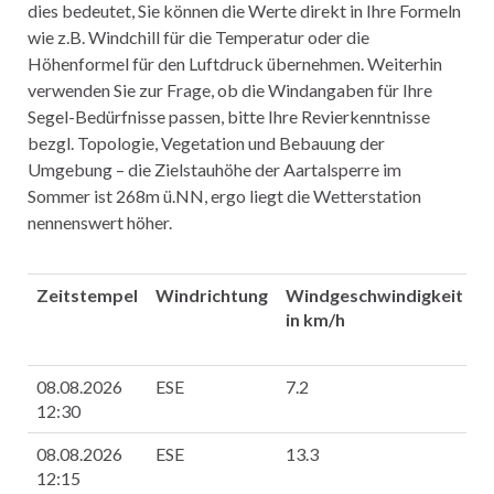
dies bedeutet, Sie können die Werte direkt in Ihre Formeln
wie z.B. Windchill für die Temperatur oder die
Höhenformel für den Luftdruck übernehmen. Weiterhin
verwenden Sie zur Frage, ob die Windangaben für Ihre
Segel-Bedürfnisse passen, bitte Ihre Revierkenntnisse
bezgl. Topologie, Vegetation und Bebauung der
Umgebung – die Zielstauhöhe der Aartalsperre im
Sommer ist 268m ü.NN, ergo liegt die Wetterstation
nennenswert höher.
Zeitstempel
Windrichtung
Windgeschwindigkeit
T
in km/h
i
08.08.2026
ESE
7.2
2
12:30
08.08.2026
ESE
13.3
2
12:15