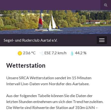
Suc
ums
Segel- und Ruderclub Aartal e.V.
Navi
umsc
23.6
°C
ESE
7.2
km/h
44.2
%
Wetterstation
Unsere SRCA Wetterstation sendet im 15 Minuten
Intervall Live-Daten vom Nordufer des Aartalsee.
Aus der folgenden Tabelle können Sie die Daten der
letzten Stunden entnehmen um sich den Trend herzuleiten.
Die Werte sind Rohwerte der Station auf 310m ü.NN –